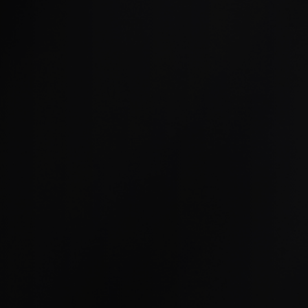
S
N
C