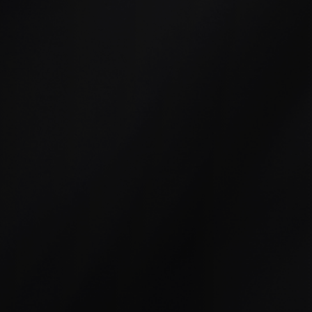
obre
ovidades
ontato