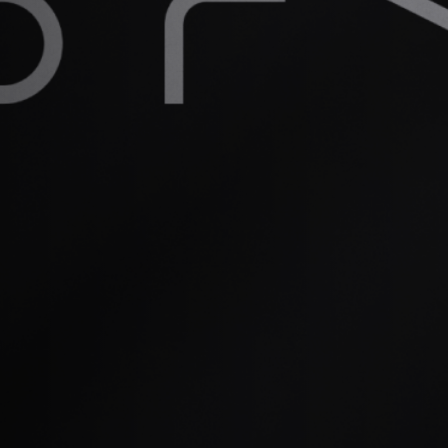
Seory tem
Qualitare
P