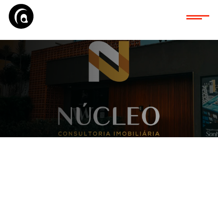
Site da Núcleo
Imobiliário vai ao a
assinatura da Quali